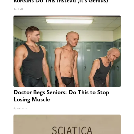
Koreans Do This Instead (It's Genius)
Tri Lift
Doctor Begs Seniors: Do This to Stop
Losing Muscle
ApexLabs