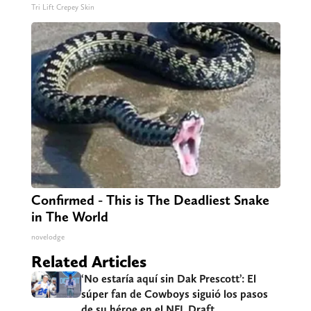
Tri Lift Crepey Skin
Confirmed - This is The Deadliest Snake
in The World
novelodge
Related Articles
‘No estaría aquí sin Dak Prescott’: El
súper fan de Cowboys siguió los pasos
de su héroe en el NFL Draft