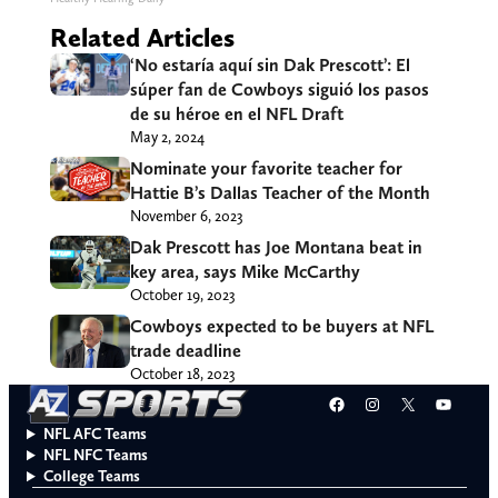
Related Articles
‘No estaría aquí sin Dak Prescott’: El
súper fan de Cowboys siguió los pasos
de su héroe en el NFL Draft
May 2, 2024
Nominate your favorite teacher for
Hattie B’s Dallas Teacher of the Month
November 6, 2023
Dak Prescott has Joe Montana beat in
key area, says Mike McCarthy
October 19, 2023
Cowboys expected to be buyers at NFL
trade deadline
October 18, 2023
Facebook
Instagram
X
YouT
NFL AFC Teams
NFL NFC Teams
College Teams