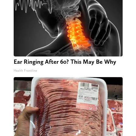
Ear Ringing After 60? This May Be Why
Health Frontline