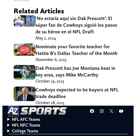
Amoredate
Related Articles
‘No estaría aquí sin Dak Prescott’: El
súper fan de Cowboys siguió los pasos
de su héroe en el NFL Draft
May 2, 2024
Nominate your favorite teacher for
Hattie B’s Dallas Teacher of the Month
November 6, 2023
Dak Prescott has Joe Montana beat in
key area, says Mike McCarthy
October 19, 2023
Cowboys expected to be buyers at NFL
trade deadline
October 18, 2023
Facebook
Instagram
X
YouT
NFL AFC Teams
NFL NFC Teams
College Teams