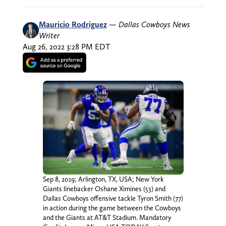
Mauricio Rodriguez
—
Dallas Cowboys News
Writer
Aug 26, 2022 3:28 PM EDT
Sep 8, 2019; Arlington, TX, USA; New York
Giants linebacker Oshane Ximines (53) and
Dallas Cowboys offensive tackle Tyron Smith (77)
in action during the game between the Cowboys
and the Giants at AT&T Stadium. Mandatory