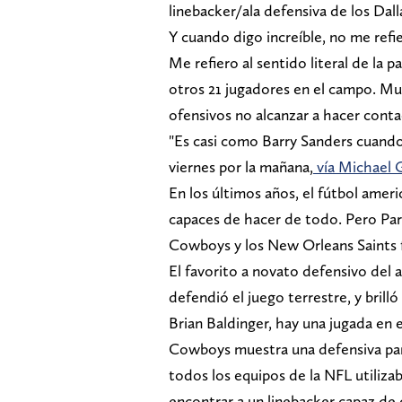
linebacker/ala defensiva de los Dal
Y cuando digo increíble, no me ref
Me refiero al sentido literal de la 
otros 21 jugadores en el campo. Mu
ofensivos no alcanzar a hacer cont
"Es casi como Barry Sanders cuand
viernes por la mañana,
vía Michael 
En los últimos años, el fútbol amer
capaces de hacer de todo. Pero Parso
Cowboys y los New Orleans Saints f
El favorito a novato defensivo del 
defendió el juego terrestre, y brill
Brian Baldinger, hay una jugada en e
Cowboys muestra una defensiva pa
todos los equipos de la NFL utilizab
encontrar a un linebacker capaz de 