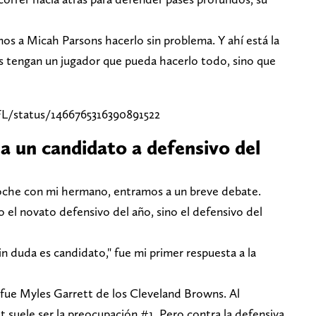
os a Micah Parsons hacerlo sin problema. Y ahí está la
s tengan un jugador que pueda hacerlo todo, sino que
L/status/1466765316390891522
a un candidato a defensivo del
 noche con mi hermano, entramos a un breve debate.
 el novato defensivo del año, sino el defensivo del
in duda es candidato," fue mi primer respuesta a la
fue Myles Garrett de los Cleveland Browns. Al
t suele ser la preocupación #1. Pero contra la defensiva