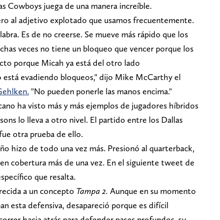
las Cowboys juega de una manera increíble.
iero al adjetivo explotado que usamos frecuentemente.
palabra. Es de no creerse. Se mueve más rápido que los
chas veces no tiene un bloqueo que vencer porque los
acto porque Micah ya está del otro lado
o está evadiendo bloqueos," dijo Mike McCarthy el
Gehlken.
"No pueden ponerle las manos encima."
icano ha visto más y más ejemplos de jugadores híbridos
ns lo lleva a otro nivel. El partido entre los Dallas
ue otra prueba de ello.
año hizo de todo una vez más. Presionó al quarterback,
ó en cobertura más de una vez. En el siguiente tweet de
specífico que resalta.
recida a un concepto
Tampa 2.
Aunque en su momento
an esta defensiva, desapareció porque es difícil
correr hacia atrás para defender pases profundos, su