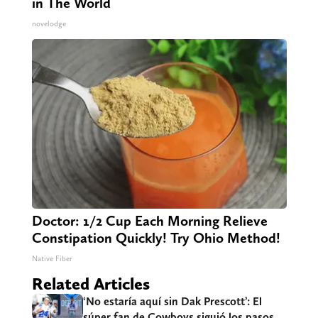
in The World
novelodge
Doctor: 1/2 Cup Each Morning Relieve
Constipation Quickly! Try Ohio Method!
Native Fiber
Related Articles
‘No estaría aquí sin Dak Prescott’: El
súper fan de Cowboys siguió los pasos